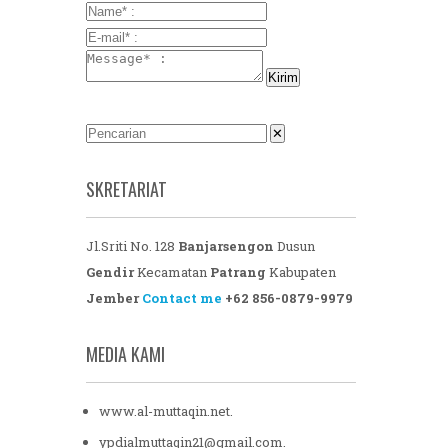
✕
SKRETARIAT
Jl.Sriti No. 128
Banjarsengon
Dusun
Gendir
Kecamatan
Patrang
Kabupaten
Jember
Contact me
+62 856-0879-9979
MEDIA KAMI
www.al-muttaqin.net.
ypdialmuttaqin21@gmail.com.