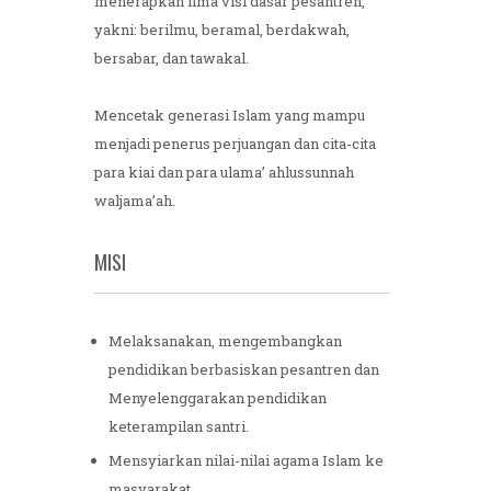
menerapkan lima visi dasar pesantren,
yakni: berilmu, beramal, berdakwah,
bersabar, dan tawakal.
Mencetak generasi Islam yang mampu
menjadi penerus perjuangan dan cita-cita
para kiai dan para ulama’ ahlussunnah
waljama’ah.
MISI
Melaksanakan, mengembangkan
pendidikan berbasiskan pesantren dan
Menyelenggarakan pendidikan
keterampilan santri.
Mensyiarkan nilai-nilai agama Islam ke
masyarakat.