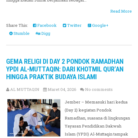
hingga ibadah Jumat berjamaah sebagai...
Read More
Share This:
Facebook
Twitter
Google+
Stumble
Digg
GEMA RELIGI DI DAY 2 PONDOK RAMADHAN
YPDI AL-MUTTAQIN: DARI KHOTMIL QUR'AN
HINGGA PRAKTIK BUDAYA ISLAMI
AL MUTTAQIN
Maret 04, 2026
No comments
​Jember – Memasuki hari kedua
(Day 2) kegiatan Pondok
Ramadhan, suasana di lingkungan
Yayasan Pendidikan Dakwah
Islam (YPDI) Al-Muttaqin tampak